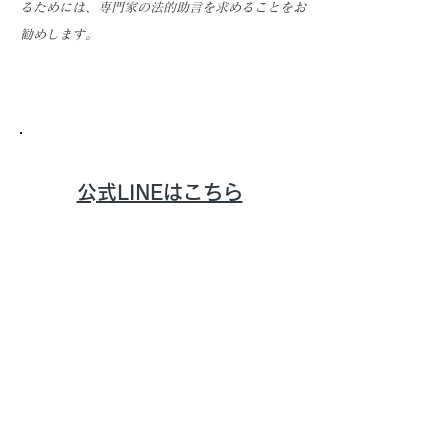
るためには、専門家の法的助言を求めることをお
勧めします。
​公式LINEはこちら
お問い合わせは全て
​LINE公式より承ります
PICGEN